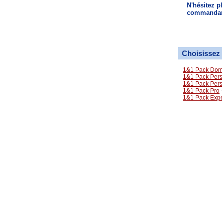
N'hésitez p
commanda
Choisissez
1&1 Pack Dom
1&1 Pack Per
1&1 Pack Pers
1&1 Pack Pro
1&1 Pack Expe