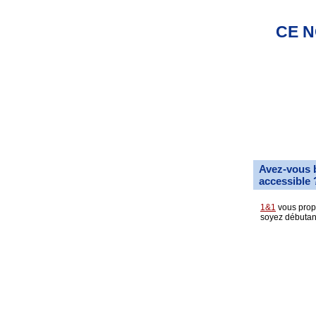
CE N
Avez-vous 
accessible 
1&1
vous propo
soyez débutan