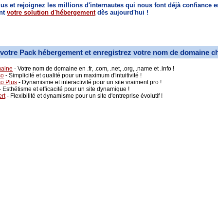
lus et rejoignez les millions d'internautes qui nous font déjà confiance e
nt
votre solution d'hébergement
dès aujourd'hui !
 votre Pack hébergement et enregistrez votre nom de domaine c
aine
- Votre nom de domaine en .fr, .com, .net, .org, .name et .info !
so
- Simplicité et qualité pour un maximum d'intuitivité !
o Plus
- Dynamisme et interactivité pour un site vraiment pro !
- Esthétisme et efficacité pour un site dynamique !
rt
- Flexibilité et dynamisme pour un site d'entreprise évolutif !